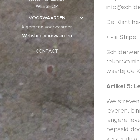
info@schild
WEBSHOP
VOORWAARDEN
De Klant he
Algemene voorwaarden
Webshop voorwaarden
• via Stripe
CONTACT
Schilderwerk
tekortkomin
waarbij de K
Artikel 5: 
We streven 
leveren, bi
langere leve
bepaald doo
verzending.