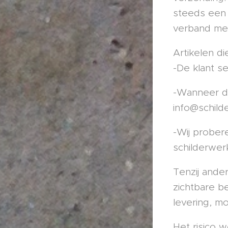
steeds een 
verband met
Artikelen d
-De klant s
-Wanneer de
info@schild
-Wij prober
schilderwer
Tenzij ande
zichtbare b
levering, m
Het risico 