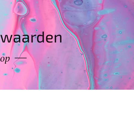
rwaarden
hop