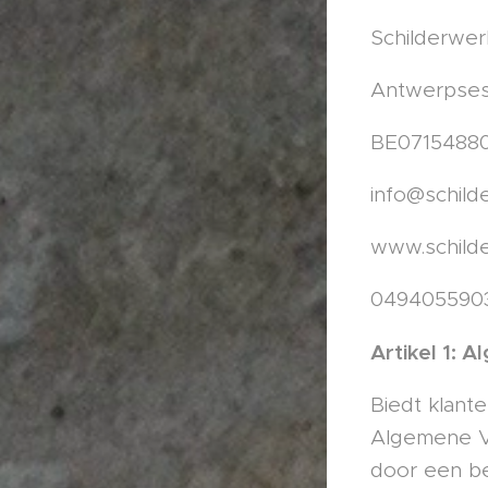
Schilderwer
Antwerpses
BE0715488
info@schild
www.schild
049405590
Artikel 1: 
Biedt klant
Algemene Vo
door een be