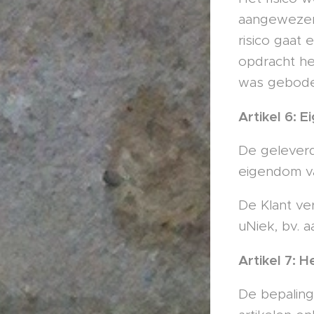
aangewezen 
risico gaat 
opdracht he
was gebode
Artikel 6:
De geleverd
eigendom va
De Klant ve
uNiek, bv. 
Artikel 7: 
De bepaling