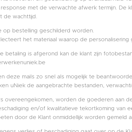
response met de verwachte afwerk termijn. De kl
 de wachttijd.
ie op bestelling geschilderd worden.
electeert het materiaal waarop de personalisering
 betaling is afgerond kan de klant zijn fotobestan
erwerkenuniek.be
en deze mails zo snel als mogelijk te beantwoord
ken uNiek de aangebrachte bestanden, verwachti
rs overeengekomen, worden de goederen aan de 
eschadiging en/of kwalitatieve tekortkoming van ee
oeten door de Klant onmiddellijk worden gemeld a
wegens verlies of beschadiging gaat over op de Kl