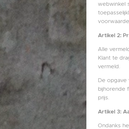
webwinkel s
toepasselijk
voorwaarden
Artikel 2: Pr
Alle vermeld
Klant te dr
vermeld.
De opgave v
bijhorende 
prijs.
Artikel 3: 
Ondanks het