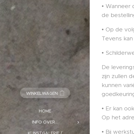
• Wanneer de
de bestellin
• Op de vol
Tevens kan 
• Schilderw
De levering
zijn zullen
kunnen vari
goedkeuring
WINKELWAGEN
• Er kan oo
HOME
Op het adr
INFO OVER...
• Bij werkst
KUNSTGALERIE /