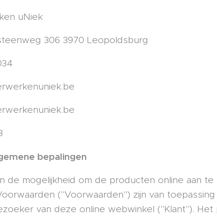
ken uNiek
teenweg 306 3970 Leopoldsburg
034
erwerkenuniek.be
erwerkenuniek.be
3
Algemene bepalingen
en de mogelijkheid om de producten online aan t
orwaarden ("Voorwaarden") zijn van toepassing o
zoeker van deze online webwinkel ("Klant"). Het p