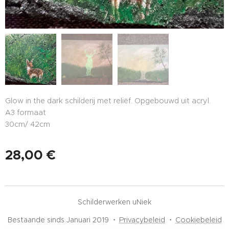
Glow in the dark schilderij met reliëf. Opgebouwd uit acryl.
A3 formaat
30cm/ 42cm
28,00
€
Schilderwerken uNiek
Bestaande sinds Januari 2019
Privacybeleid
Cookiebeleid