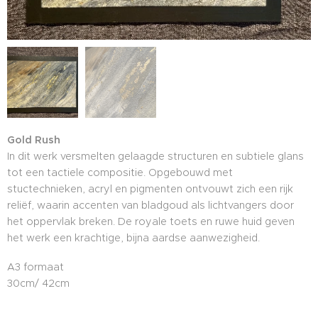
Gold Rush
In dit werk versmelten gelaagde structuren en subtiele glans
tot een tactiele compositie. Opgebouwd met
stuctechnieken, acryl en pigmenten ontvouwt zich een rijk
reliëf, waarin accenten van bladgoud als lichtvangers door
het oppervlak breken. De royale toets en ruwe huid geven
het werk een krachtige, bijna aardse aanwezigheid.
A3 formaat
30cm/ 42cm