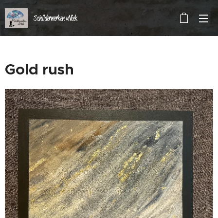
Schilderwerken uNiek
Gold rush